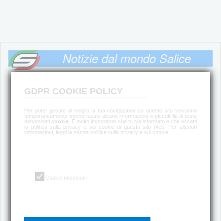
Notizie dal mondo Salice
Quattro chiacchiere con...
GDPR COOKIE POLICY
Per poter gestire al meglio la tua navigazione su questo sito verranno
Andrea Pendibene
temporaneamente memorizzate alcune informazioni in piccoli file di testo
denominati
cookie
. È molto importante che tu sia informato e che accetti
la politica sulla privacy e sui cookie di questo sito Web. Per ulteriori
Sailing
informazioni, leggi la nostra politica sulla privacy e sui cookie.
Politica sulla privacy e sui cookie
Il nostro pubblico è composto da sportivi di
Cookie necessari
diverso livello e di numerose discipline, così
come da affezionate persone che credono
nel marchio Salice e nella sua centenaria
storia tutta italiana.