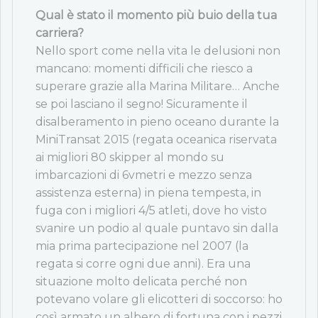
Qual è stato il momento più buio della tua
carriera?
Nello sport come nella vita le delusioni non
mancano: momenti difficili che riesco a
superare grazie alla Marina Militare… Anche
se poi lasciano il segno! Sicuramente il
disalberamento in pieno oceano durante la
MiniTransat 2015 (regata oceanica riservata
ai migliori 80 skipper al mondo su
imbarcazioni di 6vmetri e mezzo senza
assistenza esterna) in piena tempesta, in
fuga con i migliori 4/5 atleti, dove ho visto
svanire un podio al quale puntavo sin dalla
mia prima partecipazione nel 2007 (la
regata si corre ogni due anni). Era una
situazione molto delicata perché non
potevano volare gli elicotteri di soccorso: ho
così armato un albero di fortuna con i pezzi