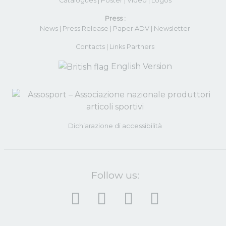
Catalogues
|
Poster
|
Video
(apre in una nuova fines
|
Logos
Press :
News
|
Press Release
|
Paper ADV
|
Newsletter
Contacts
|
Links Partners
English Version
Dichiarazione di accessibilità
Follow us: