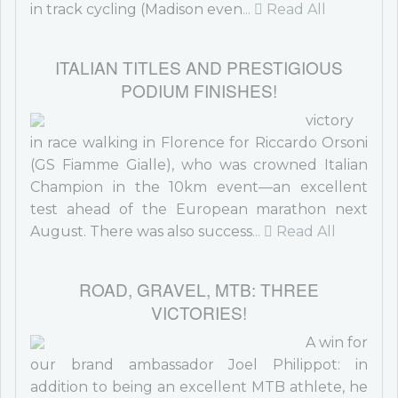
in track cycling (Madison even
...
Read All
ITALIAN TITLES AND PRESTIGIOUS
PODIUM FINISHES!
victory
in race walking in Florence for Riccardo Orsoni
(GS Fiamme Gialle), who was crowned Italian
Champion in the 10km event—an excellent
test ahead of the European marathon next
August. There was also success
...
Read All
ROAD, GRAVEL, MTB: THREE
VICTORIES!
A win for
our brand ambassador Joel Philippot: in
addition to being an excellent MTB athlete, he