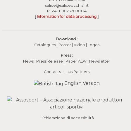
salice@saliceocchiali.it
P.IVA IT 00232090134
[
Information for data processing
]
Download :
Catalogues
|
Poster
|
Video
(apre in una nuova fines
|
Logos
Press :
News
|
Press Release
|
Paper ADV
|
Newsletter
Contacts
|
Links Partners
English Version
Dichiarazione di accessibilità