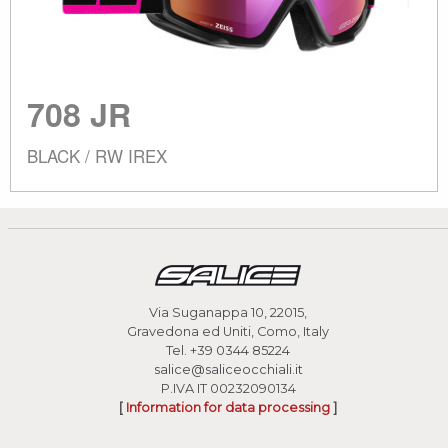
708 JR
BLACK / RW IREX
Via Suganappa 10, 22015,
Gravedona ed Uniti, Como, Italy
Tel.
+39 0344 85224
salice@saliceocchiali.it
P.IVA IT 00232090134
[
Information for data processing
]