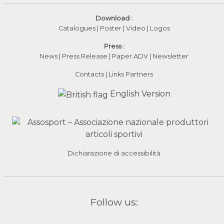
Download :
Catalogues
|
Poster
|
Video
(apre in una nuova fines
|
Logos
Press :
News
|
Press Release
|
Paper ADV
|
Newsletter
Contacts
|
Links Partners
English Version
Dichiarazione di accessibilità
Follow us: